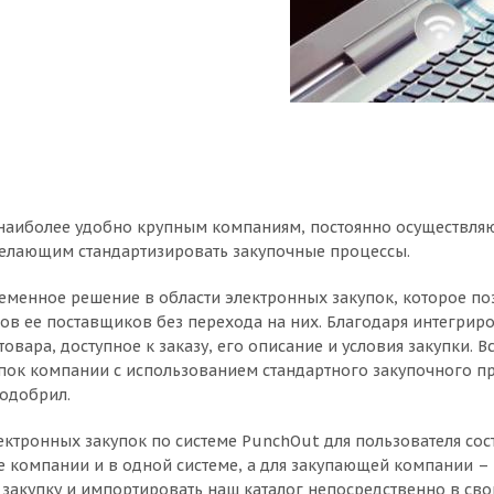
наиболее удобно крупным компаниям, постоянно осуществля
елающим стандартизировать закупочные процессы.
еменное решение в области электронных закупок, которое по
гов ее поставщиков без перехода на них. Благодаря интегриро
товара, доступное к заказу, его описание и условия закупки.
пок компании с использованием стандартного закупочного про
 одобрил.
ктронных закупок по системе PunchOut для пользователя сост
е компании и в одной системе, а для закупающей компании –
закупку и импортировать наш каталог непосредственно в свою 