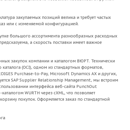
латура закупаемых позиций велика и требует частых
каз или с изменяемой конфигурацией.
акупке большого ассортимента разнообразных расходных
предсказуема, а скорость поставки имеет важное
онных закупок компании и каталогом ВЮРТ. Технически
каталога (OCI), одном из стандартных форматов,
DIGES Purchase-to-Pay, Microsoft Dynamics AX и других,
тся SAP Supplier Relationship Management, мы встроим
 использовании интерфейса веб-сайта PunchOut
-каталогом WURTH через cXML, что позволяет
 корзину покупок. Оформляется заказ по стандартной
ога