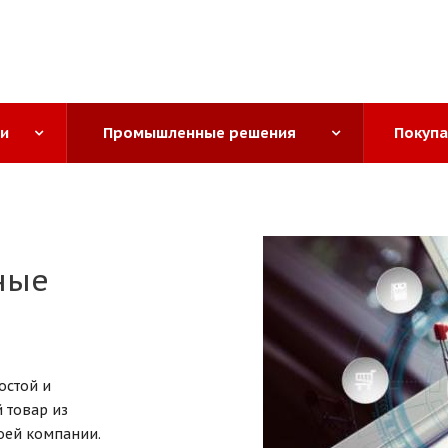
ги
Промышленные решения
Покуп
ные
остой и
 товар из
воей компании.