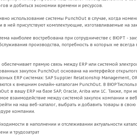
гов и добиться экономии времени и ресурсов.
вно использование системы PunchOut в случае, когда номенк
и в ней присутствуют комплектующие, изготавливаемые на за
стема наиболее востребована при сотрудничестве с ВЮРТ - з
бслуживания производства, потребность в которых не всегда 
 обеспечивает прямую связь между ERP или системой электр
ованных закупок PunchOut основана на интерфейсе открытого 
зных ERP системах: SAP Supplier Relationship Management, OR
ются к внешним онлайн-каталогам PunchOut. В ВЮРТиспользуе
ut в вашу ERP на базе SAP, Oracle, Ariba или 1C. Также, при
ямое взаимодействие между системой закупок компании и веб
рейти на наш веб-каталог, выбрать и добавить товары в свою
едуре компании.
бходимости в наполнении и отслеживании актуальности катал
ени и трудозатрат