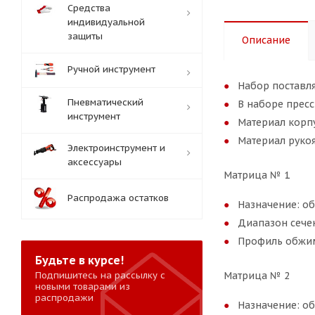
Средства
индивидуальной
защиты
Описание
Ручной инструмент
Набор поставл
Пневматический
В наборе прес
инструмент
Материал корпу
Материал руко
Электроинструмент и
аксессуары
Матрица № 1
Распродажа остатков
Назначение: о
Диапазон сече
Профиль обжим
Будьте в курсе!
Подпишитесь на рассылку с
Матрица № 2
новыми товарами из
распродажи
Назначение: о