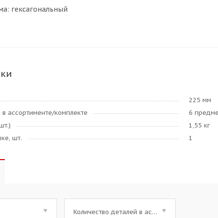
а: гексагональный
ики
225 мм
 в ассортименте/комплекте
6 предм
шт.)
1,55 кг
ке, шт.
1
Количество деталей в ассортименте/комплекте