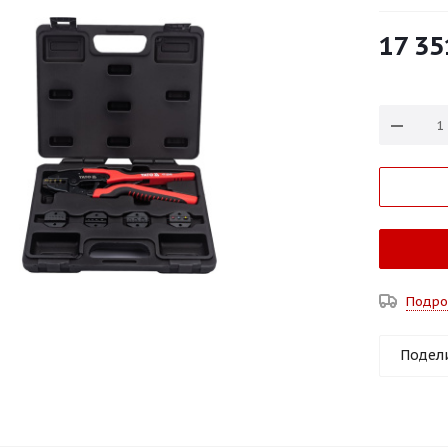
17 35
Подро
Подел