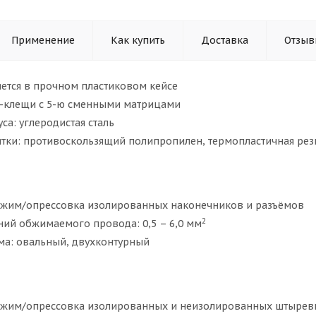
Применение
Как купить
Доставка
Отзыв
яется в прочном пластиковом кейсе
с-клещи с 5-ю сменными матрицами
са: углеродистая сталь
ятки: противоскользящий полипропилен, термопластичная рез
бжим/опрессовка изолированных наконечников и разъёмов
2
ний обжимаемого провода: 0,5 – 6,0 мм
а: овальный, двухконтурный
бжим/опрессовка изолированных и неизолированных штырев